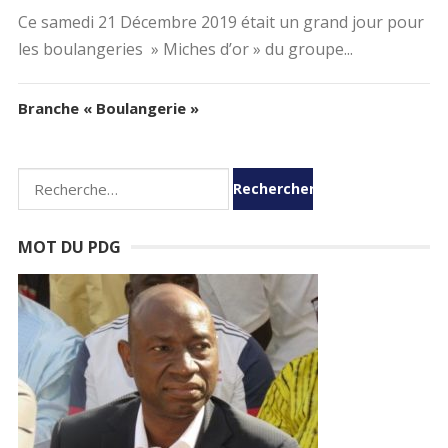
Ce samedi 21 Décembre 2019 était un grand jour pour
les boulangeries » Miches d’or » du groupe...
Branche « Boulangerie »
R
e
c
MOT DU PDG
h
e
r
c
h
e
r