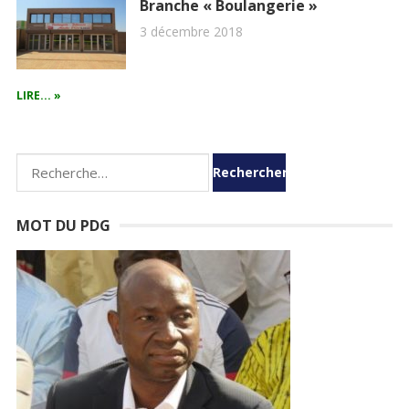
Branche « Boulangerie »
3 décembre 2018
LIRE... »
R
e
c
MOT DU PDG
h
e
r
c
h
e
r